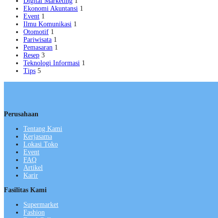
Digital Marketing
1
Ekonomi Akuntansi
1
Event
1
Ilmu Komunikasi
1
Otomotif
1
Pariwisata
1
Pemasaran
1
Resep
3
Teknologi Informasi
1
Tips
5
Perusahaan
Tentang Kami
Kerjasama
Lokasi Toko
Event
FAQ
Artikel
Karir
Fasilitas Kami
Supermarket
Fashion