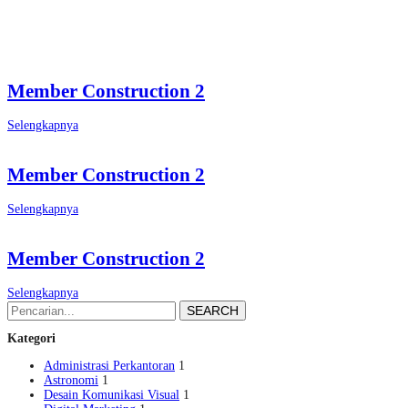
group1
Home
Archive by "group1"
Member Construction 2
Selengkapnya
Member Construction 2
Selengkapnya
Member Construction 2
Selengkapnya
SEARCH
Kategori
Administrasi Perkantoran
1
Astronomi
1
Desain Komunikasi Visual
1